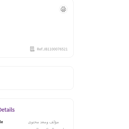
Ref:JB1100076521
etails
مؤلف ومعد محتوى 
le