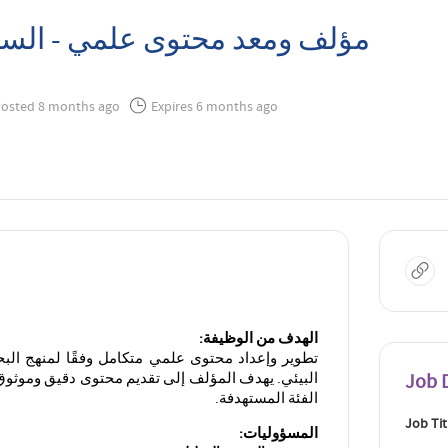
مؤلف ومعد محتوى علمي - السلا
osted 8 months ago
Expires 6 months ago
الهدف من الوظيفة
:
تطوير وإعداد محتوى علمي متكامل وفقًا لمنهج البح
البيئي. يهدف المؤلف إلى تقديم محتوى دقيق وموثوق
Job D
الفئة المستهدفة
.
Job Tit
المسؤوليات
: