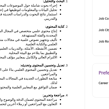
البحث والتحليل
:
إجراء بحوث شاملة حول الموضوعات المحد
تحليل البيانات والمعلومات لتوظيفها في إعد
استثمار نتائج البحوث والدراسات الحديثة ف
Job Co
والتدريبي.
كتابة المحتوى
:
Job Ci
إنتاج محتوى علمي متخصص في المجال الم
المحددة والفئة المستهدفة.
تأليف وتجهيز نصوص علمية في مجالات متخ
Job Ro
العلمي والكتابة العلمية
.
تضمين الأنشطة، الأمثلة، والتدريبات العلمية
والتطبيق بما يتلاءم مع البيئة المحلية
.
الالتزام العالي والكامل بمعايير مؤلف المحت
تعديل وتحسين المحتوى وتحديثه
:
تعديل وتحسين المحتوى العلمي بناءً على ال
Pref
والمراجعين
.
متابعة التطورات الجديدة في المجالات المع
لذلك
.
Career
ضمان التوافق مع المعايير العلمية والمحت
مراجعة وتحرير
:
مراجعة المحتوى لضمان الدقة والوضوح والال
التعاون مع المراجعين أو زملاء آخرين لتح